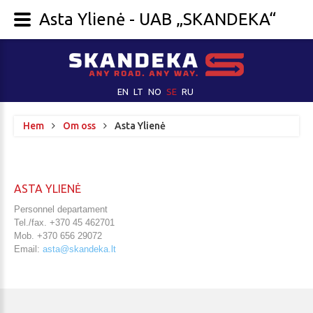
Asta Ylienė - UAB „SKANDEKA“
EN
LT
NO
SE
RU
Hem
Om oss
Asta Ylienė
ASTA
YLIENĖ
Personnel departament
Tel./fax. +370 45 462701
Mob. +370 656 29072
Email:
asta@skandeka.lt