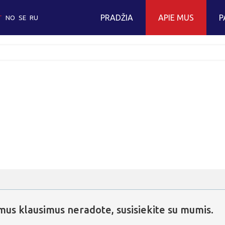
PRADŽIA
APIE MUS
P
T
NO
SE
RU
Apie mūsų kompaniją
Sau
Mūsų auto parkas
Eks
Kodėl verta rinktis mus?
Sand
Mūsų komanda
Elek
ES projektas
mus
klausimus
neradote,
susisiekite
su
mumis.