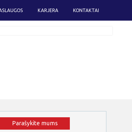
ASLAUGOS
KARJERA
KONTAKTAI
sumos Transportas
pedijavimo paslaugos
ėliavimo ir muitinės paslaugos
troninis užsakymas
Parašykite mums