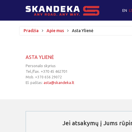
EN
L
Pradžia
Apie mus
Asta Ylienė
ASTA
YLIENĖ
Personalo skyrius
Tel./fax. +370 45 462701
Mob. +370 656 29072
El. paštas:
asta@skandeka.lt
Jei
atsakymų
į
Jums
rūpi