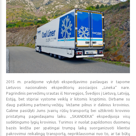
2015 m. pradėjome vykdyti ekspedijavimo paslaugas ir tapome
Lietuvos nacionalinės ekspeditorių asociacijos „Lineka“ nare.
Pagrindinis pervežimų srautas iš Norvegijos, Švedijos į Lietuvą, Latviją,
Estiją, bet stipriai vystome veiklą ir kitomis kryptimis. Dirbame su
daug patikimų partnerių-vežėjų. Vežame pilnus ir dalinius krovinius.
Galime pasiūlyti Jums įvairių rūšių transportą bei užtikrinti krovinio
pristatymą pageidaujamu laiku. „SKANDEKA“ ekspedijuoja visų
sudėtingumo lygių krovinius. Turimos ir nuolat papildomos duomenų
bazės leidžia per ypatingai trumpą laiką suorganizuoti klientui
pakrovimui reikalingą transportą, nepriklausomai nuo to, ar tai būtų