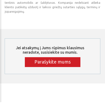
tentinis automobilis ar šaldytuvas. Kompanija nedelsiant atlieka
kliento patikėtą užduotį ir laikosi griežtų sutarties sąlygų, terminų ir
įsipareigojimų.
Jei
atsakymų
į
Jums
rūpimus
klausimus
neradote,
susisiekite
su
mumis.
Parašykite mums