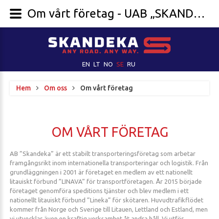
Om vårt företag - UAB „SKANDEKA“
EN
LT
NO
SE
RU
Hem
Om oss
Om vårt företag
OM
VÅRT
FÖRETAG
AB ”Skandeka” är ett stabilt transporteringsföretag som arbetar
framgångsrikt inom internationella transporteringar och logistik. Från
grundläggningen i 2001 är företaget en medlem av ett nationellt
litauiskt förbund ”LINAVA” för transportföretagen. År 2015 började
företaget genomföra speditions tjänster och blev medlem i ett
nationellt litauiskt förbund ”Lineka” för skötaren. Huvudtrafikflödet
kommer från Norge och Sverige till Litauen, Lettland och Estland, men
vi utvecklar även en kraftig verksamhet åt andra håll. Vi utför