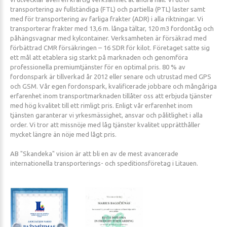
transportering av fullständiga (FTL) och partiella (PTL) laster samt
med för transportering av farliga frakter (ADR) i alla riktningar. Vi
transporterar frakter med 13,6 m. långa tältar, 120 m3 fordontåg och
påhängsvagnar med kylcontainer. Verksamheten är försäkrad med
förbättrad CMR försäkringen – 16 SDR för kilot. Företaget satte sig
ett mål att etablera sig starkt på marknaden och genomföra
professionella premiumtjänster för en optimal pris. 80 % av
fordonspark är tillverkad år 2012 eller senare och utrustad med GPS
och GSM. Vår egen fordonspark, kvalificerade jobbare och mångåriga
erfarenhet inom transportmarknaden tillåter oss att erbjuda tjänster
med hög kvalitet till ett rimligt pris. Enligt vår erfarenhet inom
tjänsten garanterar vi yrkesmässighet, ansvar och pålitlighet i alla
order. Vi tror att missnöje med låg tjänster kvalitet upprätthåller
mycket längre än nöje med lågt pris.
AB "Skandeka" vision är att bli en av de mest avancerade
internationella transporterings- och speditionsföretag i Litauen.