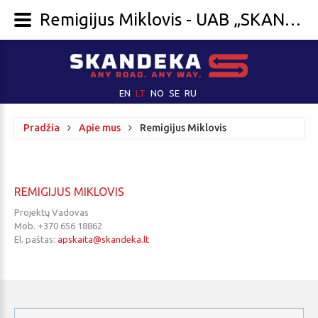
Remigijus Miklovis - UAB „SKANDEKA“
EN
LT
NO
SE
RU
Pradžia
Apie mus
Remigijus Miklovis
REMIGIJUS
MIKLOVIS
Projektų Vadovas
Mob. +370 656 18862
El. paštas:
apskaita@skandeka.lt