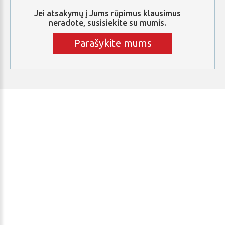
Jei
atsakymų
į
Jums
rūpimus
klausimus
neradote,
susisiekite
su
mumis.
Parašykite mums