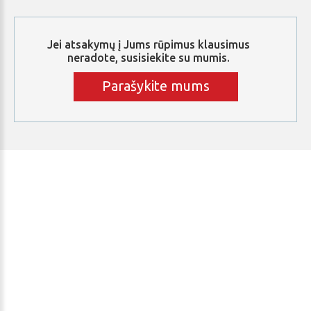
Jei
atsakymų
į
Jums
rūpimus
klausimus
neradote,
susisiekite
su
mumis.
Parašykite mums