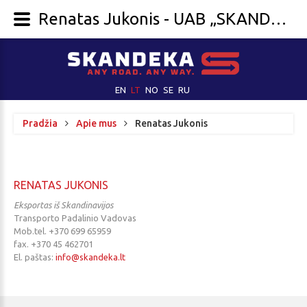
Renatas Jukonis - UAB „SKANDEKA“
EN
LT
NO
SE
RU
Pradžia
Apie mus
Renatas Jukonis
RENATAS
JUKONIS
Eksportas iš Skandinavijos
Transporto Padalinio Vadovas
Mob.tel. +370 699 65959
fax. +370 45 462701
El. paštas:
info@skandeka.lt